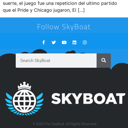
suerte, el juego fue una repeticion del ultimo partido
que el Pride y Chicago jugaron, El […]
Follow SkyBoat
© 2020 The SkyBoat. All Rights Reserved.